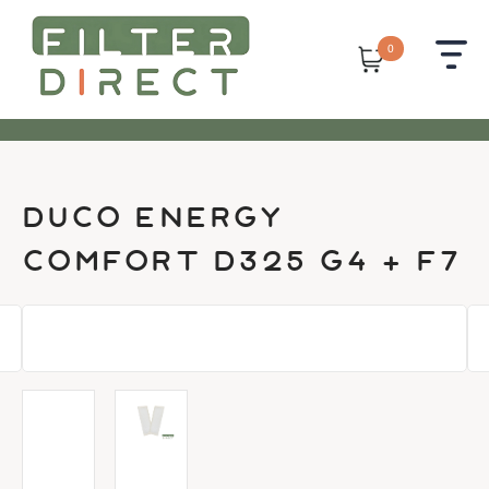
0
duco energy
comfort d325 g4 + f7