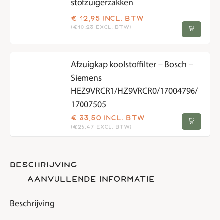
stofzuigerzakken
€
12,95
incl. btw
(€10.23 excl. btw)
Afzuigkap koolstoffilter – Bosch –
Siemens
HEZ9VRCR1/HZ9VRCR0/17004796/
17007505
€
33,50
incl. btw
(€26.47 excl. btw)
beschrijving
aanvullende informatie
Beschrijving