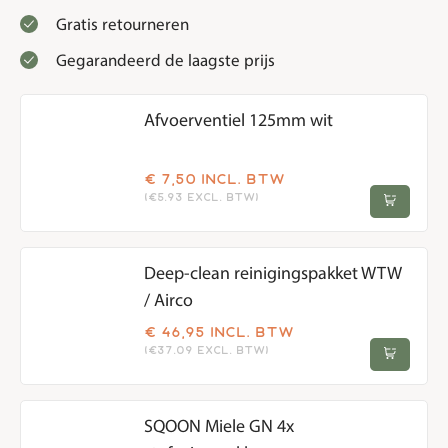
Gratis retourneren
Gegarandeerd de laagste prijs
Afvoerventiel 125mm wit
€
7,50
incl. btw
(€5.93 excl. btw)
Deep-clean reinigingspakket WTW
/ Airco
€
46,95
incl. btw
(€37.09 excl. btw)
SQOON Miele GN 4x