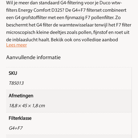
Wil je meer dan standaard G4-filtering voor je
Duco wtw-
filters
Energy Comfort D325? De G4+F7 filterset combineert
een G4 grofstoffilter met een fijnmazig F7 pollenfilter. Zo
beschermt het G4 filter de warmtewisselaar terwijl het F7 filter
microscopisch kleine deeltjes zoals pollen, fijnstof en roet uit
de inblaaslucht haalt. Bekijk ook ons volledige aanbod
van
wtw-filters
voor meer opties.
Aanvullende informatie
Ideaal voor mensen met hooikoorts of luchtwegklachten. De
DucoBox stuurt zelf al slim op luchtkwaliteit — met een F7
SKU
filter til je die luchtkwaliteit een niveau hoger. Bij
Filter
T85013
Direct
altijd op voorraad.
Afmetingen
kenmerken
18,8 × 45 × 1,8 cm
G4+F7 filterset voor de
Duco
Energy Comfort D325
Filterklasse
G4 beschermt de warmtewisselaar, F7 vangt pollen en
G4+F7
fijnstof op
Superieure luchtkwaliteit ten opzichte van standaard