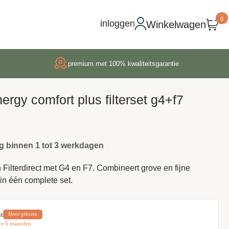
0
inloggen
Winkelwagen
premium met 100% kwaliteitsgarantie
ergy comfort plus filterset g4+f7
g binnen 1 tot 3 werkdagen
n Filterdirect met G4 en F7. Combineert grove en fijne
e in één complete set.
t
Meest gekozen
re 6 maanden