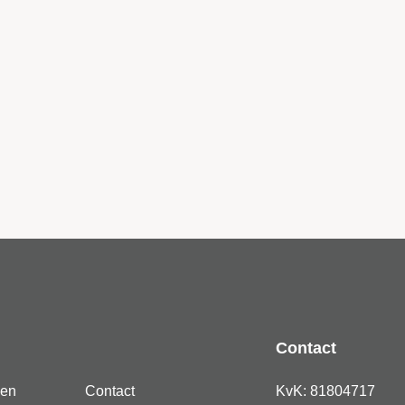
Contact
den
Contact
KvK: 81804717