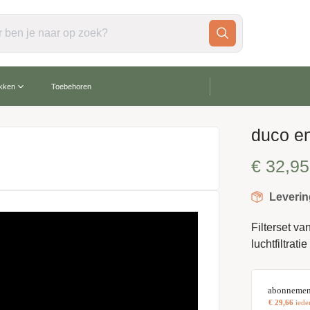
gratis verzending vanaf €60,-
akken
Toebehoren
duco en
€
32,95
Leverin
Filterset va
luchtfiltrati
abonnemen
€
29,66
iede