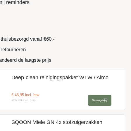
mij reminders
 thuisbezorgd vanaf €60,-
 retourneren
ndeerd de laagste prijs
Deep-clean reinigingspakket WTW / Airco
€
46,95
incl. btw
(€37.09 excl. btw)
Toevoegen
SQOON Miele GN 4x stofzuigerzakken