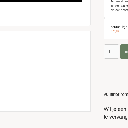
Je betaalt ee
zorgen dat j
nieuwe ontva
eenmalig b
€
29,66
t
vuilfilter r
Wil je een 
te vervang