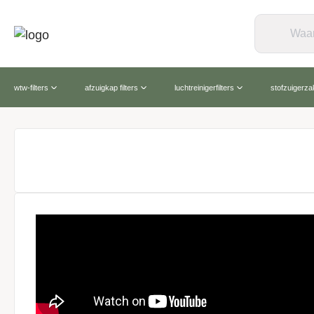
wtw-filters
afzuigkap filters
luchtreinigerfilters
stofzuigerz