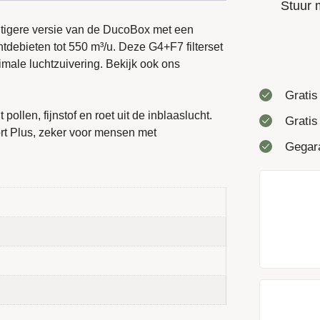
Stuur 
chtigere versie van de DucoBox met een
tdebieten tot 550 m³/u. Deze G4+F7 filterset
imale luchtzuivering. Bekijk ook ons
Gratis
pollen, fijnstof en roet uit de inblaaslucht.
Gratis
ort Plus, zeker voor mensen met
Gegara
fijnstof op
lergie
rde luchtstroom