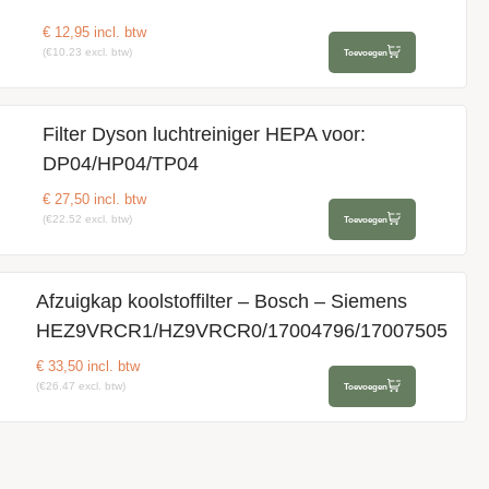
€
12,95
incl. btw
(€10.23 excl. btw)
Toevoegen
Filter Dyson luchtreiniger HEPA voor:
DP04/HP04/TP04
€
27,50
incl. btw
(€22.52 excl. btw)
Toevoegen
Afzuigkap koolstoffilter – Bosch – Siemens
HEZ9VRCR1/HZ9VRCR0/17004796/17007505
€
33,50
incl. btw
(€26.47 excl. btw)
Toevoegen