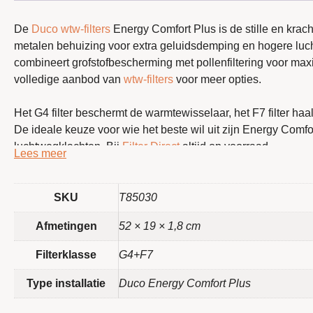
De
Duco wtw-filters
Energy Comfort Plus is de stille en kra
metalen behuizing voor extra geluidsdemping en hogere luch
combineert grofstofbescherming met pollenfiltering voor max
volledige aanbod van
wtw-filters
voor meer opties.
Het G4 filter beschermt de warmtewisselaar, het F7 filter haalt 
De ideale keuze voor wie het beste wil uit zijn Energy Comf
luchtwegklachten. Bij
Filter Direct
altijd op voorraad.
kenmerken
SKU
T85030
G4+F7 filterset voor de
Duco
Energy Comfort Plus
Afmetingen
52 × 19 × 1,8 cm
G4 beschermt de warmtewisselaar, F7 vangt pollen en 
Ideaal voor mensen met hooikoorts, astma of fijnstofal
Filterklasse
G4+F7
Behoudt het WTW-rendement door een geoptimalisee
Eenvoudig zelf te plaatsen zonder gereedschap
Type installatie
Duco Energy Comfort Plus