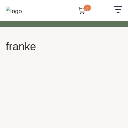
0
franke