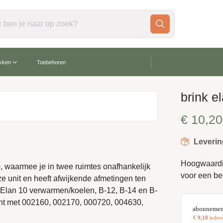
gratis verzending vanaf €60,-
akken
Toebehoren
brink e
€
10,20
Leverin
Hoogwaardig 
, waarmee je in twee ruimtes onafhankelijk
voor een be
eze unit en heeft afwijkende afmetingen ten
de Elan 10 verwarmen/koelen, B-12, B-14 en B-
int met 002160, 002170, 000720, 004630,
abonnemen
€
9,18
ieder