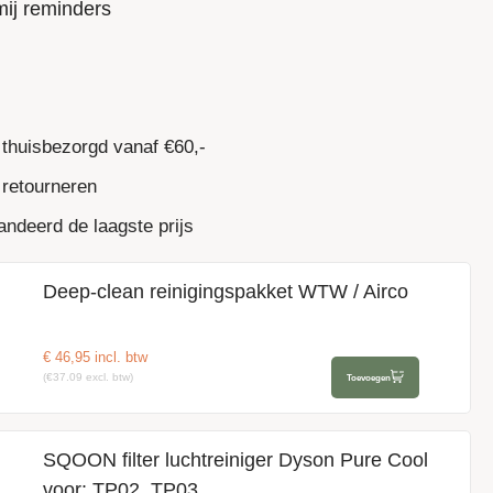
mij reminders
 thuisbezorgd vanaf €60,-
 retourneren
ndeerd de laagste prijs
Deep-clean reinigingspakket WTW / Airco
€
46,95
incl. btw
(€37.09 excl. btw)
Toevoegen
SQOON filter luchtreiniger Dyson Pure Cool
voor: TP02, TP03