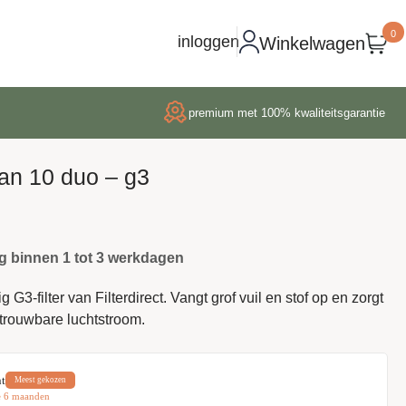
0
inloggen
Winkelwagen
premium met 100% kwaliteitsgarantie
lan 10 duo – g3
g binnen 1 tot 3 werkdagen
G3-filter van Filterdirect. Vangt grof vuil en stof op en zorgt
trouwbare luchtstroom.
t
Meest gekozen
e 6 maanden