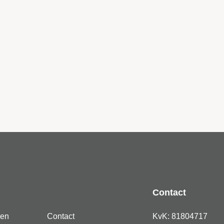
Contact
den
Contact
KvK: 81804717