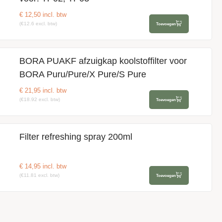
€
12,50
incl. btw
(€12.6 excl. btw)
Toevoegen
BORA PUAKF afzuigkap koolstoffilter voor
BORA Puru/Pure/X Pure/S Pure
€
21,95
incl. btw
(€18.92 excl. btw)
Toevoegen
Filter refreshing spray 200ml
€
14,95
incl. btw
(€11.81 excl. btw)
Toevoegen