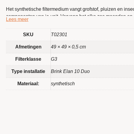
Het synthetische filtermedium vangt grofstof, pluizen en ins
componenten van je unit. Vervang het elke zes maanden en 
optimaal presteren. Plaatsen gaat zonder gereedschap. Bij
F
aanbod van
luchtverwarmingsfilters
.
SKU
T02301
kenmerken
Afmetingen
49 × 49 × 0,5 cm
Filterklasse
G3
G3 filter speciaal voor de
Brink
Elan 10 Duo en Elan 
Past ook op B-12, B-14 en B-17 Downflow modellen
Type installatie
Brink Elan 10 Duo
Vangt grofstof, pluizen en insecten effectief op
Beschermt de interne componenten en behoudt het r
Materiaal:
synthetisch
Eenvoudig zelf te plaatsen zonder gereedschap
Over ‘Filter Direct’
Filter Direct
is een deskundige partner die
onderhoudsproducten. De mensen achter dit bedrijf selecter
je apparatuur verlengen en de luchtkwaliteit in huis verbeter
oplossingen zonder onnodige extra’s helpt dit merk je om 
niveau te houden.