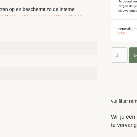
Je betaalt ee
zorgen dat j
ecten op en beschermt zo de interne
nieuwe ontva
je
Brink luchtverwarmingsfilters
blijven
ilter Direct
altijd direct leverbaar via ons
eenmalig b
€
9,18
t
10 verwarmen/koelen
endement
vuilfilter r
 zich focust op de technische kwaliteit van
en alleen materialen die de levensduur van
Wil je een 
en. Door te kiezen voor praktische
te vervang
de hygiëne in je woonomgeving op een hoog