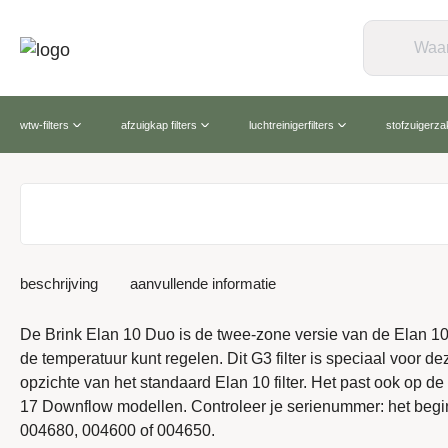
wtw-filters
afzuigkap filters
luchtreinigerfilters
stofzuigerz
beschrijving
aanvullende informatie
De Brink Elan 10 Duo is de twee-zone versie van de Elan 10
de temperatuur kunt regelen. Dit G3 filter is speciaal voor d
opzichte van het standaard Elan 10 filter. Het past ook op 
17 Downflow modellen. Controleer je serienummer: het beg
004680, 004600 of 004650.