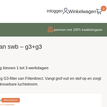
0
inloggen
Winkelwagen
premium met 100% kwaliteitsgarantie
lan swb – g3+g3
g binnen 1 tot 3 werkdagen
G3-filter van Filterdirect. Vangt grof vuil en stof op en zorgt
trouwbare luchtstroom.
t
Meest gekozen
re 6 maanden