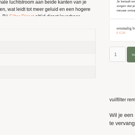
imale luchtstroom aan beide kanten van je
Je betaalt ee
zorgen dat j
en, wat leidt tot meer geluid en een hogere
nieuwe ontva
 Bij
Filter Direct
altijd direct leverbaar.
eenmalig b
€
12,56
lan SWB
t
endement
d onderhoud begint bij het op tijd vervangen
helpt
Filter Direct
je om je ventilatiesysteem
vuilfilter r
 dat je er veel tijd of moeite voor hoeft te
Wil je een 
te vervang