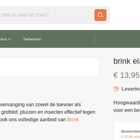
gratis verzending vanaf €60,-
akken
Toebehoren
brink e
€
13,95
Leverin
Hoogwaardig 
 vervanging van zowel de toevoer als
voor een be
grofstof, pluizen en insecten effectief tegen
 ook ons volledige aanbod van
Brink
abonnemen
€
12,56
iede