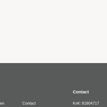
Contact
den
Contact
KvK: 81804717