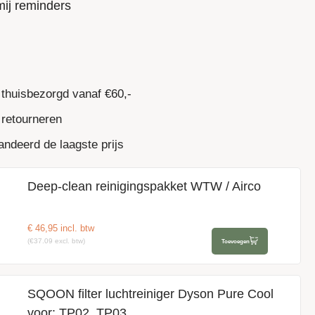
mij reminders
 thuisbezorgd vanaf €60,-
 retourneren
ndeerd de laagste prijs
Deep-clean reinigingspakket WTW / Airco
€
46,95
incl. btw
(€37.09 excl. btw)
Toevoegen
SQOON filter luchtreiniger Dyson Pure Cool
voor: TP02, TP03