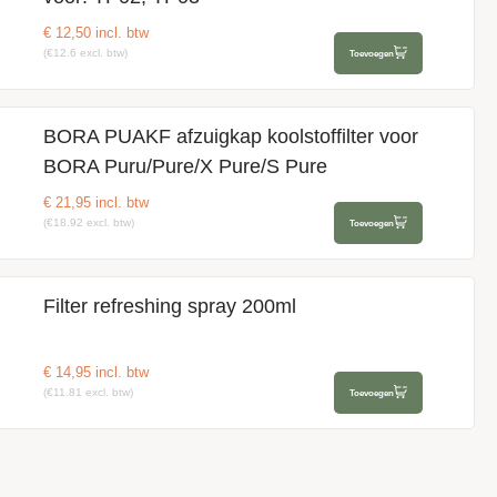
€
12,50
incl. btw
(€12.6 excl. btw)
Toevoegen
BORA PUAKF afzuigkap koolstoffilter voor
BORA Puru/Pure/X Pure/S Pure
€
21,95
incl. btw
(€18.92 excl. btw)
Toevoegen
Filter refreshing spray 200ml
€
14,95
incl. btw
(€11.81 excl. btw)
Toevoegen