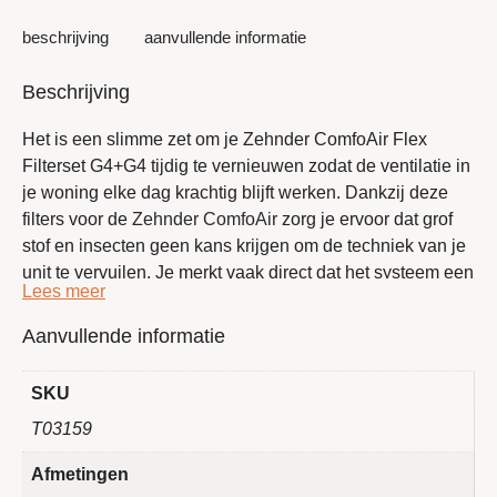
beschrijving
aanvullende informatie
Beschrijving
Het is een slimme zet om je Zehnder ComfoAir Flex
Filterset G4+G4 tijdig te vernieuwen zodat de ventilatie in
je woning elke dag krachtig blijft werken.
Dankzij deze
filters voor de
Zehnder ComfoAir
zorg je ervoor dat grof
stof en insecten geen kans krijgen om de techniek van je
unit te vervuilen.
Je merkt vaak direct dat het systeem een
stuk rustiger draait zodra de oude exemplaren zijn
verwisseld door deze nieuwe set van
Filter Direct
.
Aanvullende informatie
Wanneer de lucht zonder weerstand door de roosters
stroomt,
hoeft de motor namelijk veel minder moeite te
SKU
doen om je huis goed te ventileren.
T03159
Het wisselen van de set is een simpel klusje dat je
Afmetingen
binnen een paar minuten zelf regelt zonder dat je daar