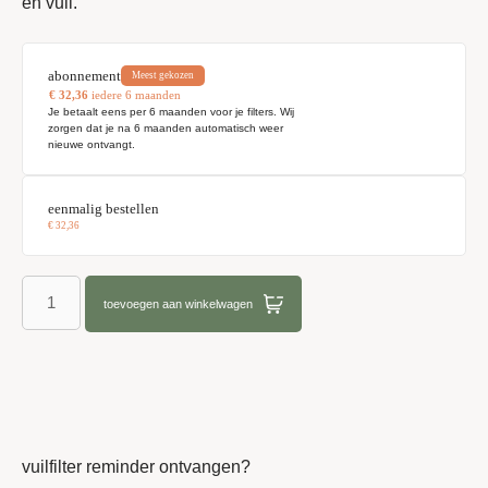
en vuil.
abonnement
Meest gekozen
€
32,36
iedere 6 maanden
Je betaalt eens per 6 maanden voor je filters. Wij
zorgen dat je na 6 maanden automatisch weer
nieuwe ontvangt.
eenmalig bestellen
€
32,36
toevoegen aan winkelwagen
vuilfilter reminder ontvangen?