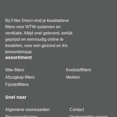
pollenfilter en één stevig G4 stoffilter
Exacte maatvoering voor een naadloze aansluiting
Bij Filter Direct vind je kwalitatieve
op de PRO 300 serie
filters voor WTW-systemen en
ventilatie. Altijd snel geleverd, eerlijk
Blokkeert effectief roetdeeltjes, fijnstof en allergene
geprijsd en eenvoudig online te
pollen uit de buitenlucht
bestellen, voor een gezond en fris
binnenklimaat.
Verlengt de levensduur van je ventilatiesysteem
assortiment
door een lage luchtweerstand
Wtw filters
Koolstoffilters
Gemaakt van hoogwaardig synthetisch materiaal
Afzuigkap filters
Merken
voor een constante luchtstroom
Fijnstoffilters
Over ‘Filter Direct’
Filter Direct is een deskundige
Snel naar
partner die vindt dat een gezond binnenklimaat de basis
moet zijn van elke comfortabele woning. De specialisten
Algemene voorwaarden
Contact
achter dit merk selecteren uitsluitend filters die technisch
Privacyverklaring
Veelgestelde vragen