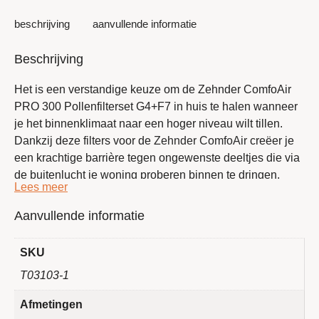
beschrijving
aanvullende informatie
Beschrijving
Het is een verstandige keuze om de Zehnder ComfoAir
PRO 300 Pollenfilterset G4+F7 in huis te halen wanneer
je het binnenklimaat naar een hoger niveau wilt tillen.
Dankzij deze filters voor de
Zehnder ComfoAir
creëer je
een krachtige barrière tegen ongewenste deeltjes die via
de buitenlucht je woning proberen binnen te dringen.
Terwijl het G4 filter de grove stofvlokken en haren uit de
luchtstroom zeeft, zorgt het fijnmazige F7 pollenfilter
Aanvullende informatie
ervoor dat microscopisch kleine allergenen geen kans
krijgen. Je merkt vaak direct dat de atmosfeer in huis een
SKU
stuk lichter en frisser aanvoelt, wat vooral tijdens het
T03103-1
hooikoortsseizoen een enorme verademing is.
Afmetingen
Het verwisselen van de filters van
Filter Direct
is een