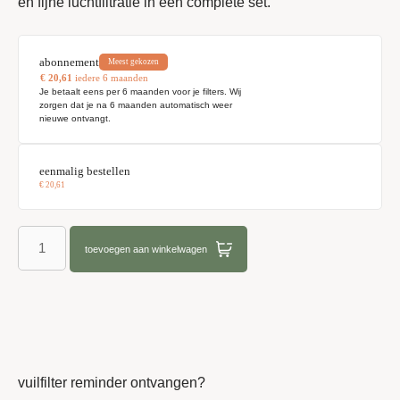
en fijne luchtfiltratie in één complete set.
abonnement
Meest gekozen
€
20,61
iedere 6 maanden
Je betaalt eens per 6 maanden voor je filters. Wij
zorgen dat je na 6 maanden automatisch weer
nieuwe ontvangt.
eenmalig bestellen
€
20,61
toevoegen aan winkelwagen
vuilfilter reminder ontvangen?