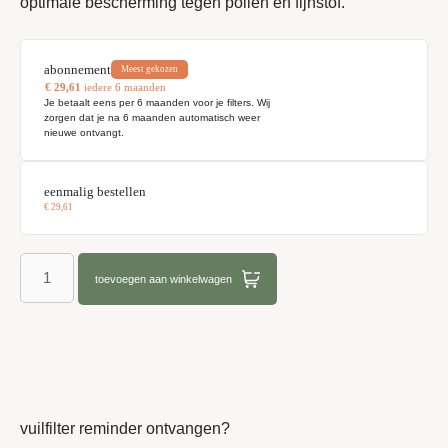
optimale bescherming tegen pollen en fijnstof.
abonnement
Meest gekozen
€
29,61
iedere 6 maanden
Je betaalt eens per 6 maanden voor je filters. Wij
zorgen dat je na 6 maanden automatisch weer
nieuwe ontvangt.
eenmalig bestellen
€
29,61
toevoegen aan winkelwagen
vuilfilter reminder ontvangen?