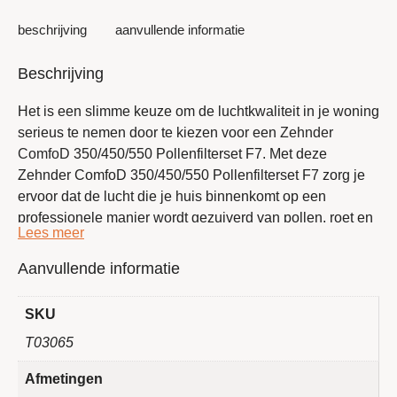
beschrijving
aanvullende informatie
Beschrijving
Het is een slimme keuze om de luchtkwaliteit in je woning
serieus te nemen door te kiezen voor een
Zehnder
ComfoD
350/450/550 Pollenfilterset F7. Met deze
Zehnder ComfoD 350/450/550 Pollenfilterset F7 zorg je
ervoor dat de lucht die je huis binnenkomt op een
professionele manier wordt gezuiverd van pollen, roet en
fijnstofdeeltjes. Je zult direct een verschil merken in het
binnenklimaat, zeker als je gevoelig bent voor allergieën
Aanvullende informatie
of in een gebied woont met veel verkeer. In plaats van
enkel het grove stof tegen te houden, zorgt deze F7-
SKU
classificatie voor een veel fijnere filtering van de
T03065
luchtstroom.
Afmetingen
De werking van je ventilatiesysteem blijft optimaal