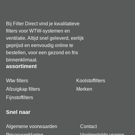
effectief uit de buitenlucht verwijdert
Precieze passing voor de Zehnder ComfoD 350,
Bij Filter Direct vind je kwalitatieve
450 en 550 ventilatie-units
filters voor WTW-systemen en
ventilatie. Altijd snel geleverd, eerlijk
Draagt bij aan een lager energieverbruik van de
geprijsd en eenvoudig online te
motor door een lage luchtweerstand
bestellen, voor een gezond en fris
binnenklimaat.
Verbetert de hygiëne in huis aanzienlijk voor
assortiment
mensen met luchtwegproblemen
Wtw filters
Koolstoffilters
Set bevat twee filters voor een complete verfrissing
Afzuigkap filters
Merken
van je ventilatiesysteem
Fijnstoffilters
Over ‘Filter Direct’
Filter Direct is een nuchtere specialist
Snel naar
die vindt dat zuivere lucht in huis voor iedereen
toegankelijk moet zijn. De experts achter dit merk
Algemene voorwaarden
Contact
selecteren hun assortiment op basis van technische
Privacyverklaring
Veelgestelde vragen