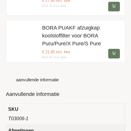
€
27,50
incl. btw
(€22.52 excl. btw)
BORA PUAKF afzuigkap
koolstoffilter voor BORA
Puru/Pure/X Pure/S Pure
€
21,95
incl. btw
(€18.92 excl. btw)
aanvullende informatie
Aanvullende informatie
SKU
T03006-1
Afmetingen