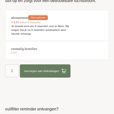
stof op en zorgt voor een betrouwbare luchtstroom.
abonnement
Meest gekozen
€
8,82
iedere 6 maanden
Je betaalt eens per 6 maanden voor je filters. Wij
zorgen dat je na 6 maanden automatisch weer
nieuwe ontvangt.
eenmalig bestellen
€
8,82
toevoegen aan winkelwagen
vuilfilter reminder ontvangen?