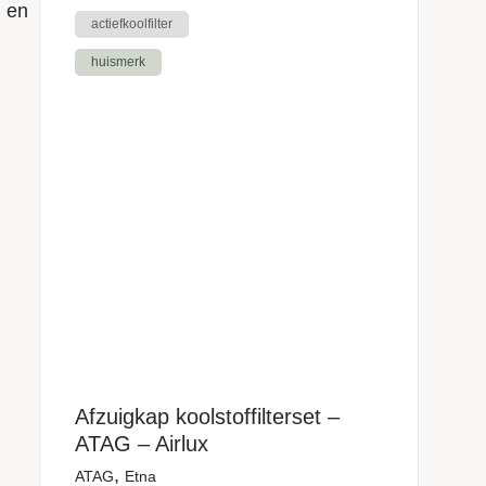
n en
actiefkoolfilter
huismerk
Afzuigkap koolstoffilterset –
ATAG – Airlux
,
ATAG
Etna