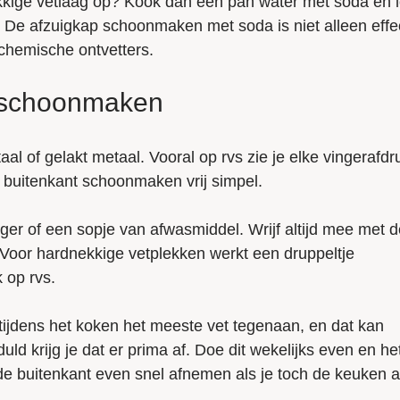
kkige vetlaag op? Kook dan een pan water met soda en 
er. De afzuigkap schoonmaken met soda is niet alleen effec
chemische ontvetters.
p schoonmaken
aal of gelakt metaal. Vooral op rvs zie je elke vingerafdr
e buitenkant schoonmaken vrij simpel.
ger of een sopje van afwasmiddel. Wrijf altijd mee met d
s. Voor hardnekkige vetplekken werkt een druppeltje
 op rvs.
tijdens het koken het meeste vet tegenaan, en dat kan
ld krijg je dat er prima af. Doe dit wekelijks even en he
 de buitenkant even snel afnemen als je toch de keuken 