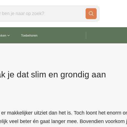
gratis verzending vanaf €60,-
akken
Toebehoren
 je dat slim en grondig aan
r makkelijker uitziet dan het is. Toch loont het enorm o
lijk veel beter én gaat langer mee. Bovendien voorkom 