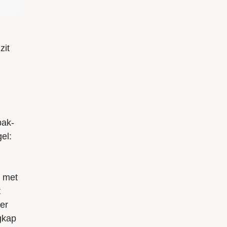
zit
bak-
el:
n met
t
er
gkap