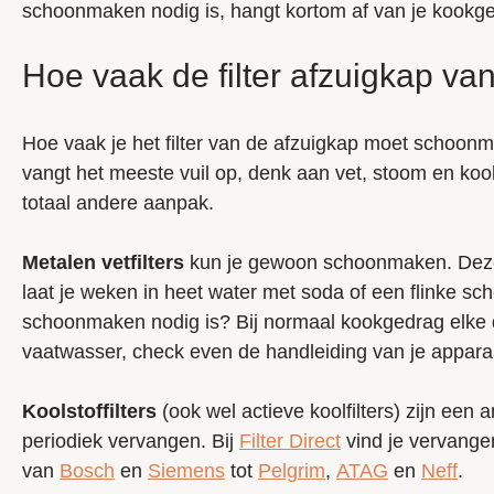
schoonmaken nodig is, hangt kortom af van je kookgedr
Hoe vaak de filter afzuigkap v
Hoe vaak je het filter van de afzuigkap moet schoonma
vangt het meeste vuil op, denk aan vet, stoom en kook
totaal andere aanpak.
Metalen vetfilters
kun je gewoon schoonmaken. Deze al
laat je weken in heet water met soda of een flinke sche
schoonmaken nodig is? Bij normaal kookgedrag elke d
vaatwasser, check even de handleiding van je appara
Koolstoffilters
(ook wel actieve koolfilters) zijn een
periodiek vervangen. Bij
Filter Direct
vind je vervangen
van
Bosch
en
Siemens
tot
Pelgrim
,
ATAG
en
Neff
.