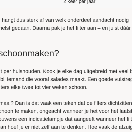
2 keer per jaar
 hangt dus sterk af van welk onderdeel aandacht nodig
nelst gedaan. Daarna pak je het filter aan – en juist dáár 
p schoonmaken?
 per huishouden. Kook je elke dag uitgebreid met veel 
bij iemand die vooral salades maakt. Een goede vuistreg
lters elke twee tot vier weken schoon.
aal? Dan is dat vaak een teken dat de filters dichtzitte
 schoon te maken, ongeacht wanneer je het voor het laats
wens een indicatielampje dat aangeeft wanneer het filt
n hoef je er niet zelf aan te denken. Hoe vaak de afzui