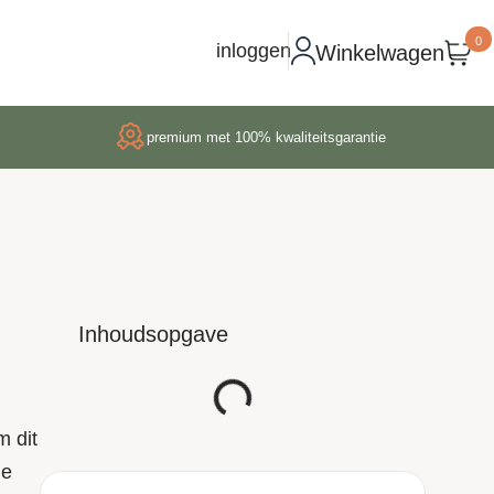
0
inloggen
Winkelwagen
premium met 100% kwaliteitsgarantie
Inhoudsopgave
m dit
je