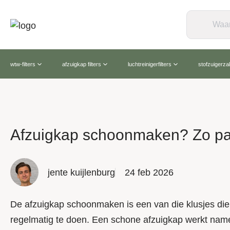
wtw-filters
afzuigkap filters
luchtreinigerfilters
stofzuigerz
Afzuigkap schoonmaken? Zo pak
jente kuijlenburg
24 feb 2026
De afzuigkap schoonmaken is een van die klusjes die e
regelmatig te doen. Een schone afzuigkap werkt name