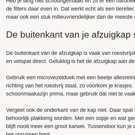
Heb je lang niet schoongemaakt en zit er een hardne
de filters daar even in. Dat werkt echt als een tiereli
maar ook een stuk milieuvriendelijker dan de meeste 
De buitenkant van je afzuigka
De buitenkant van de afzuigkap is vaak van roestvrijst
en vetspat direct. Gelukkig is het de afzuigkap aan d
Gebruik een microvezeldoek met een beetje allesreini
richting van het roestvrij staal, zo voorkom je krasje
schoonmaakazijn prima, maar gebruik dat niet te vaak
Vergeet ook de onderkant van de kap niet. Daar spat 
behoorlijk plakkerig worden. Met een sopje en wat gedu
blijft nooit meer een groot karwei. Tussendoor kun je
het opruimen bent.