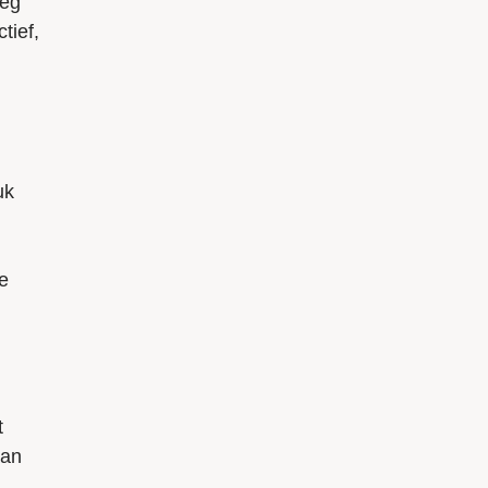
leg
tief,
uk
e
t
aan