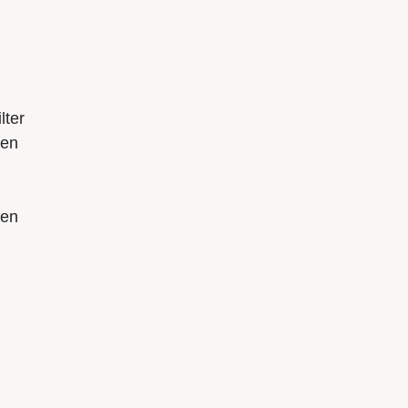
lter
een
 en