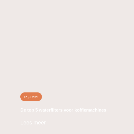
De top 5 waterfilters voor
koffiemachines
07 jul 2026
De top 5 waterfilters voor koffiemachines
Lees meer