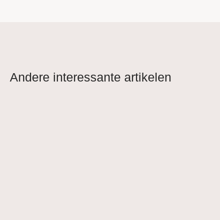
Andere interessante artikelen
Het perfecte filterdoek voor elke ruimte
en toepassing