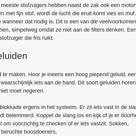
e meeste stofzuigers hebben naast de zak ook een motorfi
en met fijn stof, wordt de lucht die eruit komt vies en muf.
e wanneer dat nodig is. Dit is een van die veelvoorkome
zien, simpelweg omdat ze niet aan de filters denken. Ee
fzuiger die fris ruikt.
eluiden
d te maken. Hoor je ineens een hoog piepend geluid, ee
aarschijnlijk iets aan de hand. Dit soort geluiden horen 
niet moet negeren.
 blokkade ergens in het systeem. Er zit iets vast in de sl
t belemmerd. Koppel de slang los en kijk of je er door
 om voorzichtig te checken of er iets vastzit. Sokken,
n beruchte boosdoeners.