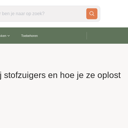
gratis verzending vanaf €60,-
akken
Toebehoren
stofzuigers en hoe je ze oplost