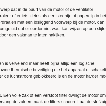
werp dat in de buurt van de motor of de ventilator
oleer of er iets kleins als een steentje of paperclip in he
ordraaien met een losliggend voorwerp bij de motor, dan
omgeluid dat er eerder niet was, kan wijzen op een slijt
 door een vakman te laten nakijken.
gen is vervelend maar heeft bijna altijd een logische
wde thermische beveiliging die het apparaat uitschakel
r de luchtstroom geblokkeerd is en de motor harder mo
s. Een volle zak of een verstopt filter dwingt de motor om
Vervang de zak en maak de filters schoon. Laat de stofzui