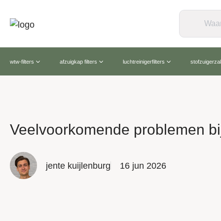
wtw-filters
afzuigkap filters
luchtreinigerfilters
stofzuigerz
Veelvoorkomende problemen bij 
jente kuijlenburg
16 jun 2026