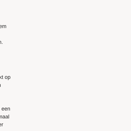
eem
n.
kt op
n
t een
maal
er