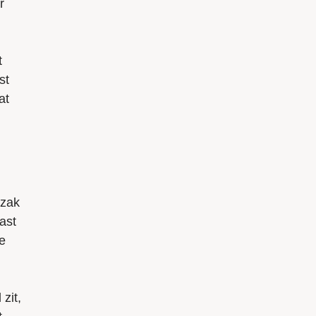
r
t
st
at
rzak
ast
je
zit,