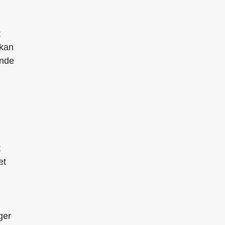
t
 kan
ende
t
et
ger