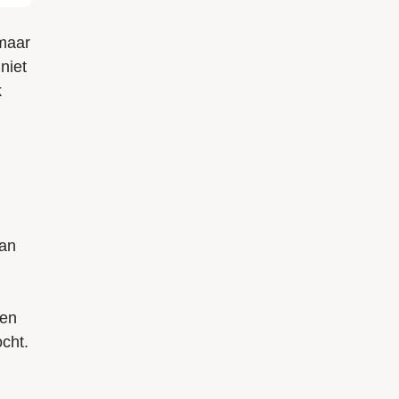
 maar
niet
k
kan
 en
ocht.