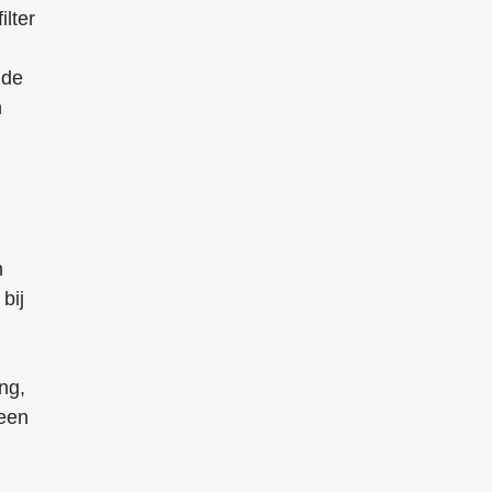
lter
nde
n
n
bij
ang,
heen