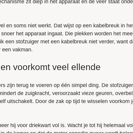
echanisme zit diep in het apparaat en de veer staat onde
l en soms niet werkt. Dat wijst op een kabelbreuk in he
het snoer het apparaat ingaat. Die plekken worden het mee
ik een stofzuiger met een kabelbreuk niet verder, want d
or een vakman.
gen voorkomt veel ellende
s zijn terug te voeren op één simpel ding. De stofzuige
indert de zuigkracht, veroorzaakt vieze geuren, overbel
lf uitschakelt. Door de zak op tijd te wisselen voorkom 
 hij voor driekwart vol is. Wacht je tot hij helemaal vol 