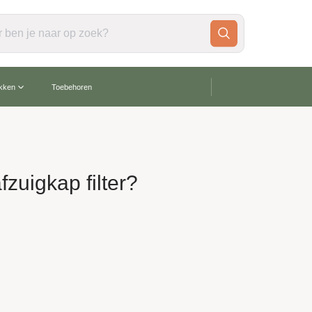
gratis verzending vanaf €60,-
akken
Toebehoren
zuigkap filter?