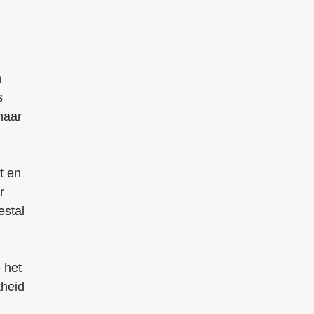
n
s
naar
t en
r
estal
 het
kheid