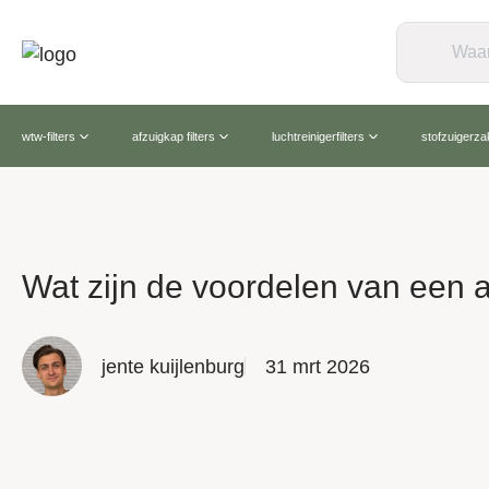
wtw-filters
afzuigkap filters
luchtreinigerfilters
stofzuigerz
Wat zijn de voordelen van een af
jente kuijlenburg
31 mrt 2026