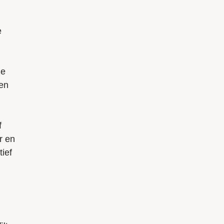
e
ze
een
f
r en
tief