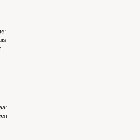
ter
uis
m
paar
een