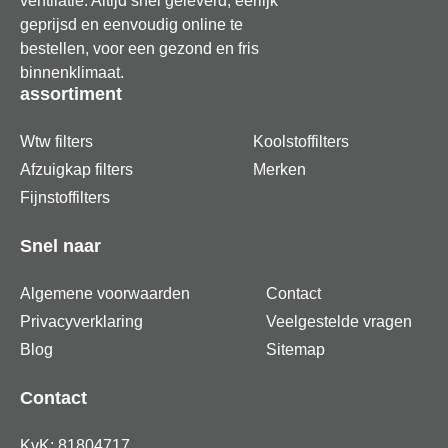
ventilatie. Altijd snel geleverd, eerlijk
geprijsd en eenvoudig online te
bestellen, voor een gezond en fris
binnenklimaat.
assortiment
Wtw filters
Koolstoffilters
Afzuigkap filters
Merken
Fijnstoffilters
Snel naar
Algemene voorwaarden
Contact
Privacyverklaring
Veelgestelde vragen
Blog
Sitemap
Contact
KvK: 81804717