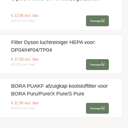
€
12,95
incl. btw
(€10.23 excl. btw)
Toevoegen
Filter Dyson luchtreiniger HEPA voor:
DP04/HP04/TP04
€
27,50
incl. btw
(€22.52 excl. btw)
Toevoegen
BORA PUAKF afzuigkap koolstoffilter voor
BORA Puru/Pure/X Pure/S Pure
€
21,95
incl. btw
(€18.92 excl. btw)
Toevoegen