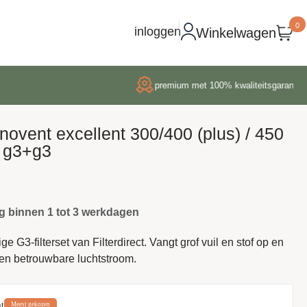
0
inloggen
Winkelwagen
premium met 100% kwaliteitsgarantie
enovent excellent 300/400 (plus) / 450
et g3+g3
g binnen 1 tot 3 werkdagen
 G3-filterset van Filterdirect. Vangt grof vuil en stof op en
een betrouwbare luchtstroom.
t
Meest gekozen