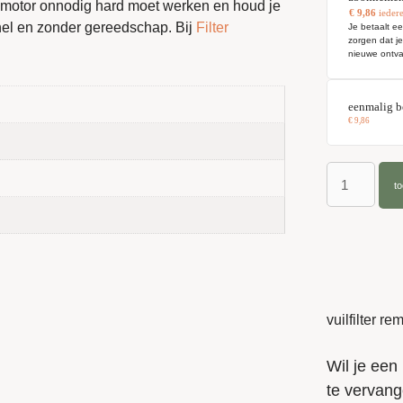
de motor onnodig hard moet werken en houd je
€
9,86
ieder
nel en zonder gereedschap. Bij
Filter
Je betaalt ee
zorgen dat j
nieuwe ontva
eenmalig b
€
9,86
400 (Plus) en 450
-rendement
t
napt dat een gezond huis begint bij schone
r vrijwel elk apparaat en merk zorgen zij
n voor een eerlijke prijs.
vuilfilter r
Wil je een 
te vervang