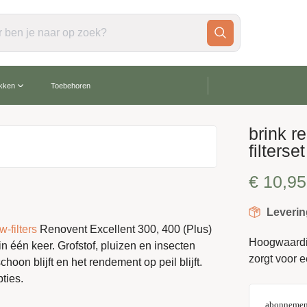
gratis verzending vanaf €60,-
akken
Toebehoren
brink r
filters
€
10,95
Leverin
-filters
Renovent Excellent 300, 400 (Plus)
Hoogwaardige
n één keer. Grofstof, pluizen en insecten
zorgt voor 
on blijft en het rendement op peil blijft.
ties.
abonnemen