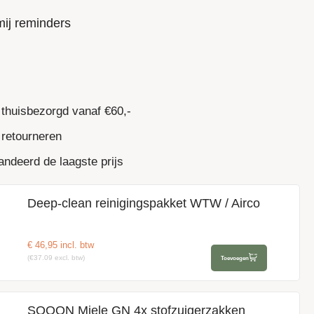
mij reminders
 thuisbezorgd vanaf €60,-
 retourneren
ndeerd de laagste prijs
Deep-clean reinigingspakket WTW / Airco
€
46,95
incl. btw
(€37.09 excl. btw)
Toevoegen
SQOON Miele GN 4x stofzuigerzakken