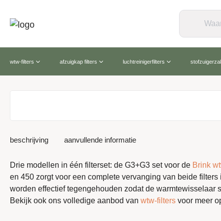
wtw-filters
afzuigkap filters
luchtreinigerfilters
stofzuigerz
beschrijving
aanvullende informatie
Drie modellen in één filterset: de G3+G3 set voor de
Brink wtw
en 450 zorgt voor een complete vervanging van beide filters i
worden effectief tegengehouden zodat de warmtewisselaar scho
Bekijk ook ons volledige aanbod van
wtw-filters
voor meer op