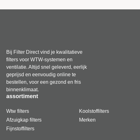
machine, wat voorkomt dat er stofdeeltjes in de
technische binnenkant van je Makita belanden. Het
wisselen van de zak is een fluitje van een cent; je opent
de behuizing, haalt de volle zak eruit en schuift de
nieuwe variant moeiteloos op zijn plek. Zo houd je de
focus op je werk en ben je verzekerd van een
hygiënische werkomgeving met een machine die altijd op
Bij Filter Direct vind je kwalitatieve
vol vermogen presteert.
filters voor WTW-systemen en
ventilatie. Altijd snel geleverd, eerlijk
kenmerken
geprijsd en eenvoudig online te
bestellen, voor een gezond en fris
Maximale voordeelverpakking van 30 stuks voor
binnenklimaat.
intensief professioneel gebruik
assortiment
Vervaardigd uit hoogwaardig synthetisch vlies dat
Wtw filters
Koolstoffilters
bestand is tegen scherpe objecten
Afzuigkap filters
Merken
Fijnstoffilters
Behoudt een hoge zuigkracht waardoor de looptijd
van de accu optimaal blijft