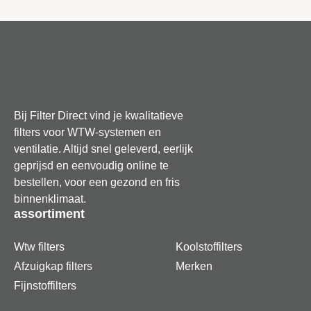
interne motorruimte lekken. Het verwisselen is een simpel
klusje waarbij de zak precies op de geleiderail van je
stofzuiger schuift. Het geeft een geruststellend gevoel dat
je met deze set van 20 stuks altijd een vers exemplaar bij
de hand hebt voor een hygiënisch resultaat op elke vloer.
kenmerken
Bij Filter Direct vind je kwalitatieve
filters voor WTW-systemen en
Universele G-All passing die naadloos aansluit op
ventilatie. Altijd snel geleverd, eerlijk
diverse Bosch en Siemens modellen
geprijsd en eenvoudig online te
bestellen, voor een gezond en fris
Vervaardigd uit meerlaags synthetisch vlies dat
binnenklimaat.
microscopisch kleine deeltjes filtert
assortiment
Grote voordeelbundel van 20 stuks voor langdurig
Wtw filters
Koolstoffilters
gebruik in elk huishouden
Afzuigkap filters
Merken
Fijnstoffilters
Stevige kunststof flens die een stofdichte en
veilige bevestiging garandeert