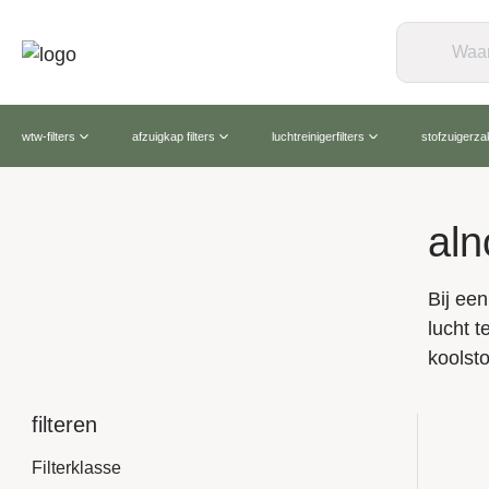
wtw-filters
afzuigkap filters
luchtreinigerfilters
stofzuigerz
aln
Bij een
lucht t
koolsto
filteren
Filterklasse