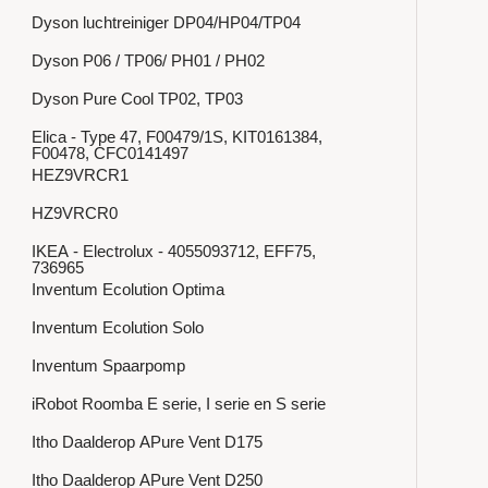
Dyson luchtreiniger DP04/HP04/TP04
Dyson P06 / TP06/ PH01 / PH02
Dyson Pure Cool TP02, TP03
Elica - Type 47, F00479/1S, KIT0161384,
F00478, CFC0141497
HEZ9VRCR1
HZ9VRCR0
IKEA - Electrolux - 4055093712, EFF75,
736965
Inventum Ecolution Optima
Inventum Ecolution Solo
Inventum Spaarpomp
iRobot Roomba E serie, I serie en S serie
Itho Daalderop APure Vent D175
Itho Daalderop APure Vent D250