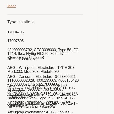
Meer
Type installatie
17004796
17007505
484000008782, CFC0038000, Type 58, FC
TT14, Ikea Nyttig FIL220, 802.457.44
CFC0038000 Type 58
AEG - Electrolux
AEG - Whirlpool - Electrolux - TYPE 303,
Mod.303, Mod 303, Modello 30
AEG - Zanussi - Electrolux - 9029800621,
1110060992928, 4006139663, 4006155420,
4399990067177, 50227666000,
AEG- Ariston - Whirpool - TYPE150 ,
50235757007, 8996600136171, 9116195,
KITFC150 , 900392 , 763410308 ,
959716622
9029793669, 50281298005, 50290644009 ,
Afzuigkap koolstoffilter - AEG - Electrolux -
481948048324
Bauknecht - Ikea- Type 15 - Elica -AEG -
Electrolux - Whirlpool - Zanussi - Filter
Afzuigkap koolstoffilter - Miele - DKF13-1 -
Koolstof AMC027 - CHF15/1
DKF13-1, 6485741, 06485741
Afzuigkap koolstoffilter AEG - Zanussi -