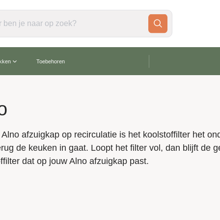
gratis verzending vanaf €60,-
akken
Toebehoren
o
 Alno afzuigkap op recirculatie is het koolstoffilter het
erug de keuken in gaat. Loopt het filter vol, dan blijft de 
ffilter dat op jouw Alno afzuigkap past.