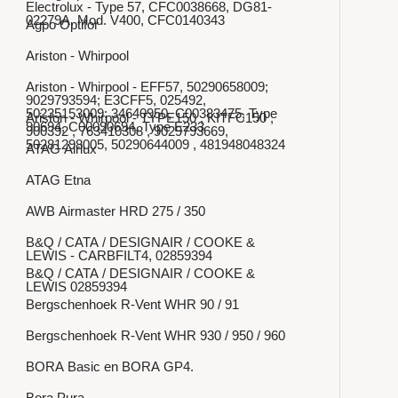
Electrolux - Type 57, CFC0038668, DG81-
02279A, Mod. V400, CFC0140343
Agpo Optifor
Ariston - Whirpool
Ariston - Whirpool - EFF57, 50290658009;
9029793594; E3CFF5, 025492,
50235153009; 34640950, C00383475, Type
Ariston - Whirpool - TYPE150 , KITFC150 ,
90694, C00090694, Type E233
900392 , 763410308 , 9029793669,
50281298005, 50290644009 , 481948048324
ATAG Airlux
ATAG Etna
AWB Airmaster HRD 275 / 350
B&Q / CATA / DESIGNAIR / COOKE &
LEWIS - CARBFILT4, 02859394
B&Q / CATA / DESIGNAIR / COOKE &
LEWIS 02859394
Bergschenhoek R-Vent WHR 90 / 91
Bergschenhoek R-Vent WHR 930 / 950 / 960
BORA Basic en BORA GP4.
Bora Pura