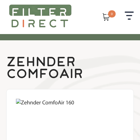
0
zehnder
comfoair